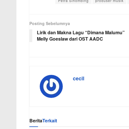
Petra Sihombing
produser musik
Posting Sebelumnya
Lirik dan Makna Lagu “Dimana Malumu”
Melly Goeslaw dari OST AADC
cecil
Berita
Terkait