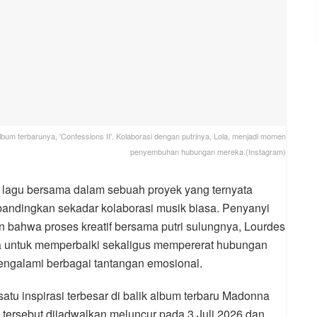
lbum terbarunya, 'Confessions II'. Kolaborasi dengan putrinya, Lola, menjadi momen
penyembuhan hubungan mereka.(Instagram)
 lagu bersama dalam sebuah proyek yang ternyata
bandingkan sekadar kolaborasi musik biasa. Penyanyi
 bahwa proses kreatif bersama putri sulungnya, Lourdes
ara untuk memperbaiki sekaligus mempererat hubungan
engalami berbagai tantangan emosional.
atu inspirasi terbesar di balik album terbaru Madonna
m tersebut dijadwalkan meluncur pada 3 Juli 2026 dan