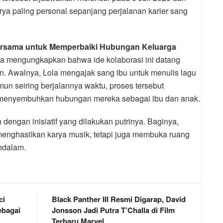
rya paling personal sepanjang perjalanan karier sang
ersama untuk Memperbaiki Hubungan Keluarga
 mengungkapkan bahwa ide kolaborasi ini datang
on. Awalnya, Lola mengajak sang ibu untuk menulis lagu
un seiring berjalannya waktu, proses tersebut
 menyembuhkan hubungan mereka sebagai ibu dan anak.
engan inisiatif yang dilakukan putrinya. Baginya,
menghasilkan karya musik, tetapi juga membuka ruang
ndalam.
ci
Black Panther III Resmi Digarap, David
bagai
Jonsson Jadi Putra T’Challa di Film
Terbaru Marvel