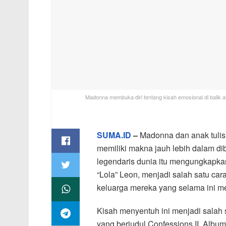
Madonna membuka diri tentang kisah emosional di balik a
SUMA.ID
–
Madonna dan anak tulis
memiliki makna jauh lebih dalam di
legendaris dunia itu mengungkapkan
“Lola” Leon, menjadi salah satu c
keluarga mereka yang selama ini m
Kisah menyentuh ini menjadi salah s
yang berjudul Confessions II. Albu