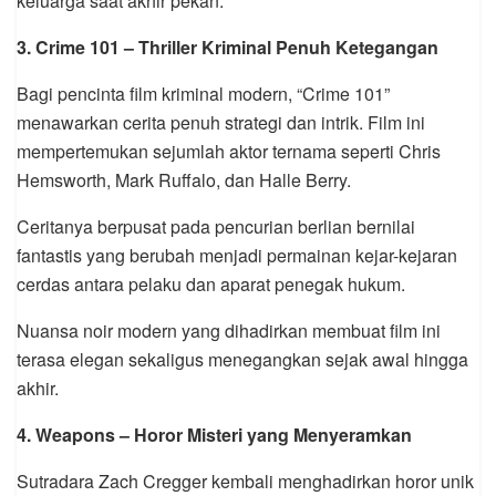
keluarga saat akhir pekan.
3.
Crime 101
– Thriller Kriminal Penuh Ketegangan
Bagi pencinta film kriminal modern, “Crime 101”
menawarkan cerita penuh strategi dan intrik. Film ini
mempertemukan sejumlah aktor ternama seperti
Chris
Hemsworth
,
Mark Ruffalo
, dan
Halle Berry
.
Ceritanya berpusat pada pencurian berlian bernilai
fantastis yang berubah menjadi permainan kejar-kejaran
cerdas antara pelaku dan aparat penegak hukum.
Nuansa noir modern yang dihadirkan membuat film ini
terasa elegan sekaligus menegangkan sejak awal hingga
akhir.
4.
Weapons
– Horor Misteri yang Menyeramkan
Sutradara
Zach Cregger
kembali menghadirkan horor unik