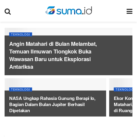
TEKNOLOGI
Angin Matahari di Bulan Melambat,
Temuan Ilmuwan Tiongkok Buka
Wawasan Baru untuk Eksplorasi
Antariksa
TEKNOLOGI
TEKNOLOGI
NASA Ungkap Rahasia Gunung Berapi Io,
Ekor Kome
Bagian Dalam Bulan Jupiter Berhasil
Matahari,
Dipetakan
di Ruang 