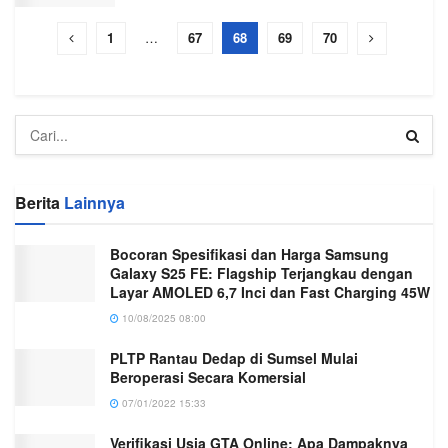
1
…
67
68
69
70
Berita
Lainnya
Bocoran Spesifikasi dan Harga Samsung
Galaxy S25 FE: Flagship Terjangkau dengan
Layar AMOLED 6,7 Inci dan Fast Charging 45W
10/08/2025 08:00
PLTP Rantau Dedap di Sumsel Mulai
Beroperasi Secara Komersial
07/01/2022 15:33
Verifikasi Usia GTA Online: Apa Dampaknya