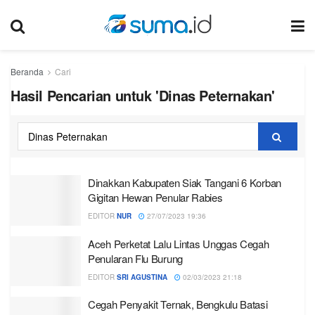
Beranda
Cari
Hasil Pencarian untuk 'Dinas Peternakan'
Dinakkan Kabupaten Siak Tangani 6 Korban
Gigitan Hewan Penular Rabies
EDITOR
NUR
27/07/2023 19:36
Aceh Perketat Lalu Lintas Unggas Cegah
Penularan Flu Burung
EDITOR
SRI AGUSTINA
02/03/2023 21:18
Cegah Penyakit Ternak, Bengkulu Batasi