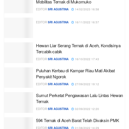
Mobilitas Ternak di Mukomuko
EDITOR
SRI AGUSTINA
14/02/2023 16:58
EDITOR
SRI AGUSTINA
16/11/2022 16:57
Hewan Liar Serang Ternak di Aceh, Kondisinya
Tercabik-cabik
EDITOR
SRI AGUSTINA
16/10/2022 17:43
Puluhan Kerbau di Kampar Riau Mati Akibat
Penyakit Ngorok
EDITOR
SRI AGUSTINA
27/09/2022 19:12
Sumut Perketat Pengawasan Lalu Lintas Hewan
Ternak
EDITOR
SRI AGUSTINA
02/09/2022 12:20
594 Ternak di Aceh Barat Telah Divaksin PMK
EDITOR
SRI AGUSTINA
01/08/2022 14:29